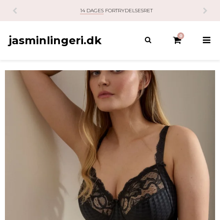
14 DAGES
FORTRYDELSESRET
0
jasminlingeri.dk